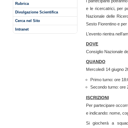
I partecipanti potranno
Rubrica
e le ricercatrici, per 
Divulgazione Scientifica
Nazionale delle Ricerc
Cerca nel Sito
Sesto Fiorentino e per 
Intranet
L’evento rientra nell’a
DOVE
Consiglio Nazionale de
QUANDO
Mercoledì 14 giugno 20
Primo turno: ore 18:
Secondo turno: ore 2
ISCRIZIONI
Per partecipare occorre
e indicando: nome, cog
Si giocherà a squa