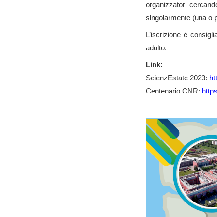
organizzatori cercando 
singolarmente (una o 
L’iscrizione è consig
adulto.
Link:
ScienzEstate 2023:
ht
Centenario CNR:
https