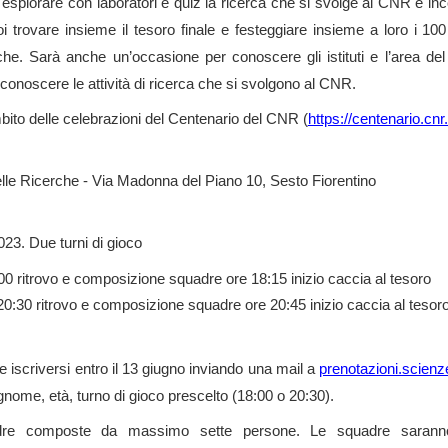
 esplorare con laboratori e quiz la ricerca che si svolge al CNR e inco
poi trovare insieme il tesoro finale e festeggiare insieme a loro i 10
he. Sarà anche un’occasione per conoscere gli istituti e l’area del 
conoscere le attività di ricerca che si svolgono al CNR.
mbito delle celebrazioni del Centenario del CNR (
https://centenario.cnr.
lle Ricerche - Via Madonna del Piano 10, Sesto Fiorentino
23. Due turni di gioco
00 ritrovo e composizione squadre ore 18:15 inizio caccia al tesoro
0:30 ritrovo e composizione squadre ore 20:45 inizio caccia al tesor
 iscriversi entro il 13 giugno inviando una mail a
prenotazioni.scienz
nome, età, turno di gioco prescelto (18:00 o 20:30).
dre composte da massimo sette persone. Le squadre sarann