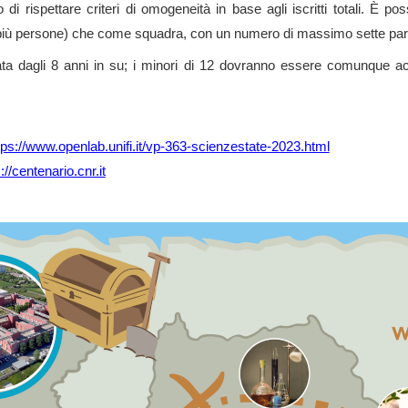
di rispettare criteri di omogeneità in base agli iscritti totali. È poss
più persone) che come squadra, con un numero di massimo sette part
liata dagli 8 anni in su; i minori di 12 dovranno essere comunque 
tps://www.openlab.unifi.it/vp-363-scienzestate-2023.html
://centenario.cnr.it