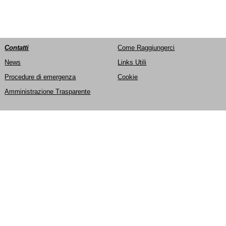
Contatti
Come Raggiungerci
News
Links Utili
Procedure di emergenza
Cookie
Amministrazione Trasparente