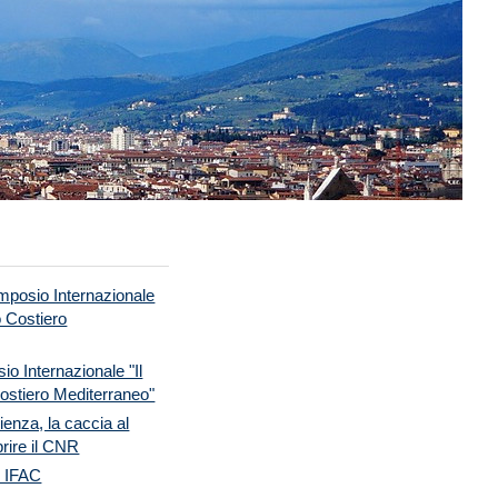
posio Internazionale
o Costiero
o Internazionale "Il
ostiero Mediterraneo"
ienza, la caccia al
rire il CNR
o IFAC