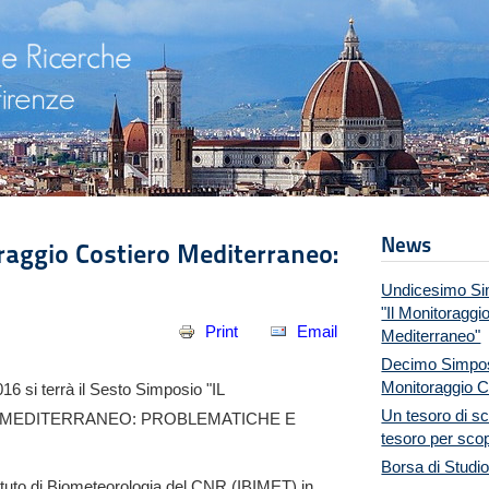
News
oraggio Costiero Mediterraneo:
Undicesimo Sim
"Il Monitoraggi
Print
Email
Mediterraneo"
Decimo Simposi
Monitoraggio C
16 si terrà il Sesto Simposio "IL
Un tesoro di sc
MEDITERRANEO: PROBLEMATICHE E
tesoro per scop
Borsa di Studi
stituto di Biometeorologia del CNR (IBIMET) in