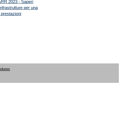
RR 2023 - Saperi
Infrastrutture per una
 prestazioni
edures